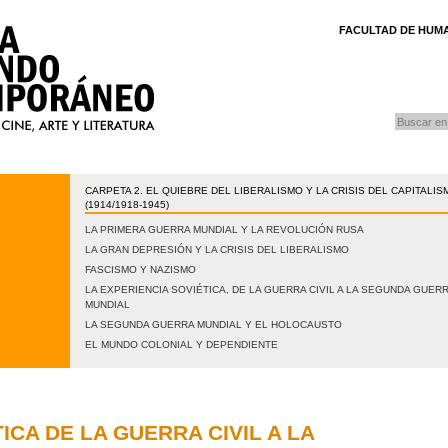
FACULTAD DE HUMA
buscar
Búsqueda
CARPETA 2. EL QUIEBRE DEL LIBERALISMO Y LA CRISIS DEL CAPITALIS
(1914/1918-1945)
LA PRIMERA GUERRA MUNDIAL Y LA REVOLUCIÓN RUSA
LA GRAN DEPRESIÓN Y LA CRISIS DEL LIBERALISMO
FASCISMO Y NAZISMO
LA EXPERIENCIA SOVIÉTICA, DE LA GUERRA CIVIL A LA SEGUNDA GUER
MUNDIAL
LA SEGUNDA GUERRA MUNDIAL Y EL HOLOCAUSTO
EL MUNDO COLONIAL Y DEPENDIENTE
A
3-1914/1918)
ICA DE LA GUERRA CIVIL A LA
OS CONTENIDOS
O GLOBAL