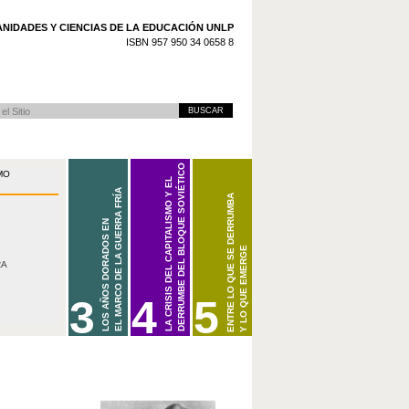
NIDADES Y CIENCIAS DE LA EDUCACIÓN UNLP
ISBN 957 950 34 0658 8
 Avanzada…
DERRUMBE DEL BLOQUE SOVIÉTICO
MO
LA CRISIS DEL CAPITALISMO Y EL
EL MARCO DE LA GUERRA FRÍA
ENTRE LO QUE SE DERRUMBA
LOS AÑOS DORADOS EN
Y LO QUE EMERGE
(1973/1979-2001)
(1945-1968/1973)
RA
3
4
5
LOS AÑOS DORADOS EN EL MARCO DE LA GUERRA FRÍA (1945-1968/197
LA CRISIS DEL CAPITALISMO Y EL DERRUMBE DEL BLOQUE
BIENVENIDOS A CARPETAS DOCENTES DE H
2001)
LA GUERRA FRÍA
ESTA CARPETA ESTARÁ DISPONIBLE PRÓX
LA CRISIS EN EL ÁMBITO CAPITALISTA
CONSULTE PERIÓDICAMENTE LAS NOTICIAS 
CRISIS DE LOS IMPERIOS COLONIALES Y EMERGENCIA DEL TERCER 
EL DERRUMBE DEL BLOQUE SOVIÉTICO