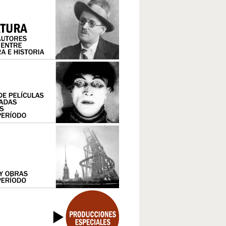
LOS AÑOS DORADOS EN EL CAPITALISMO CENTRAL
IMPOSICIÓN Y CRISIS DEL NEOLIBERALISMO EN EL TER
EL ESCENARIO COMUNISTA
EL TERCER MUNDO
EL 68