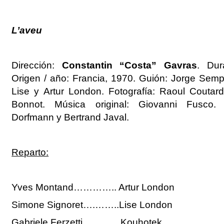
LA GRAN DEPRESIÓN Y LA CRISIS DEL LIBERALISMO
FASCISMO Y NAZISMO
LA EXPERIENCIA SOVIÉTICA, DE LA GUERRA CIVIL A L
L’aveu
MUNDIAL
LA SEGUNDA GUERRA MUNDIAL Y EL HOLOCAUSTO
EL MUNDO COLONIAL Y DEPENDIENTE
Dirección:
Constantin “Costa” Gavras
. Dur
Origen / año: Francia, 1970. Guión: Jorge Sempr
Lise y Artur London. Fotografía: Raoul Coutard
Bonnot. Música original: Giovanni Fusco. 
Dorfmann y Bertrand Javal.
Reparto:
Yves Montand………….. Artur London
Simone Signoret….……..Lise London
Gabriele Ferzetti…………Kouhotek